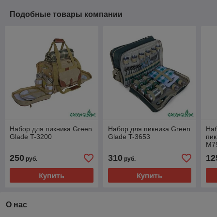
Подобные товары компании
Набор для пикника Green
Набор для пикника Green
На
Glade T-3200
Glade T-3653
пик
M79
250
310
12
руб.
руб.
Купить
Купить
О нас