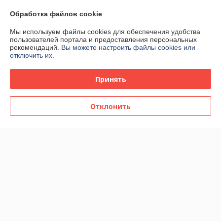
Раскладушка очень понравилась. Всем внукам и взрослым хочется 
Обработка файлов cookie
на ней отдохнуть. Спасибо большое.
Мы используем файлы cookies для обеспечения удобства
Сделка подтверждена через корзину
пользователей портала и предоставления персональных
рекомендаций.
Вы можете настроить файлы cookies или
отключить их.
Ольга
12.06.2026
Принять
Отлично
Очень оперативно, быстрая доставка, качественный товар и 
Отклонить
разъяснения по использованию. спасибо за классный сервис.
Сделка подтверждена через корзину
Показать все отзывы
О нас
Контакты