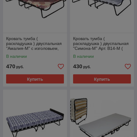
Кровать тумба (
Кровать тумба (
раскладушка ) двуспальная
раскладушка ) двуспальная
"Амалия-М" с изголовьем,
"Симона-М" Арт. В14-М (
цвет венге / Арт.В30-М (
Удачная мебель )
В наличии
В наличии
Удачная мебель
470
430
руб.
руб.
Купить
Купить