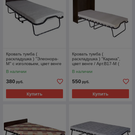
Кровать тумба (
Кровать тумба (
раскладушка ) "Элеонора-
раскладушка ) "Карина",
М" с изголовьем, цвет венге
цвет венге / Арт.В17-М (
/ Арт.В33-М ( Удачная
Удачная мебель )
В наличии
В наличии
мебель )
380
550
руб.
руб.
Купить
Купить