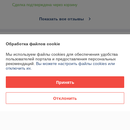
Сделка подтверждена через корзину
Показать все отзывы
О нас
Обработка файлов cookie
Контакты
Мы используем файлы cookies для обеспечения удобства
пользователей портала и предоставления персональных
рекомендаций.
Вы можете настроить файлы cookies или
Доставка и оплата
отключить их.
График работы
Принять
Полная версия сайта
Отклонить
Политика обработки cookies
Сайт создан на платформе Deal.by