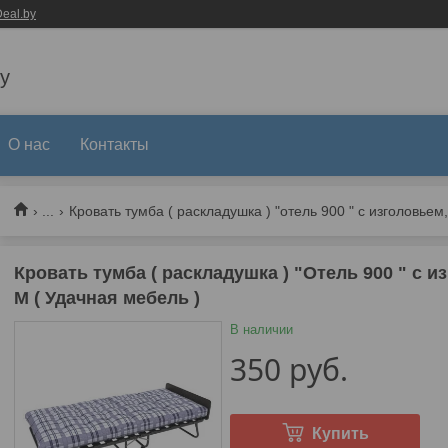
eal.by
y
О нас
Контакты
...
Кровать тумба ( раскладушка ) "Отель 900 " с из
М ( Удачная мебель )
В наличии
350
руб.
Купить