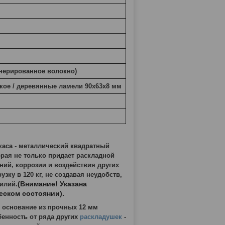
енерированное волокно)
кое / деревянные ламели 90х63х8 мм
каса - металлический квадратный
рая не только придает раскладной
ний, коррозии и воздействия других
рузку в
120
кг, не создавая неудобств,
(Внимание! Указана
илий.
еском состоянии).
 основание из прочных 12 мм
енность от ряда других
раскладушек
-