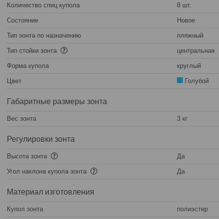
Количество спиц купола
8 шт.
Состояние
Новое
Тип зонта по назначению
пляжный
Тип стойки зонта
центральная
Форма купола
круглый
Цвет
Голубой
Габаритные размеры зонта
Вес зонта
3 кг
Регулировки зонта
Высота зонта
Да
Угол наклона купола зонта
Да
Материал изготовления
Купол зонта
полиэстер