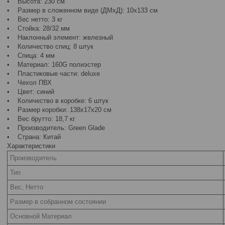
• Высота: 230 см
• Размер в сложенном виде (ДМхД): 10х133 см
• Вес нетто: 3 кг
• Стойка: 28/32 мм
• Наклонный элемент: железный
• Количество спиц: 8 штук
• Спица: 4 мм
• Материал: 160G полиэстер
• Пластиковые части: deluxe
• Чехол ПВХ
• Цвет: синий
• Количество в коробке: 6 штук
• Размер коробки: 138х17х20 см
• Вес брутто: 18,7 кг
• Производитель: Green Glade
• Страна: Китай
Характеристики
Производитель
Тип
Вес, Нетто
Размер в собранном состоянии
Основной Материал