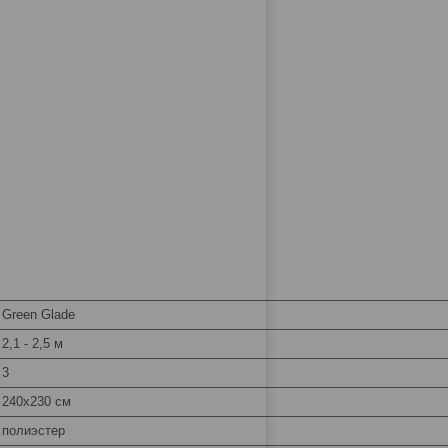
Green Glade
2,1 - 2,5 м
3
240х230 см
полиэстер