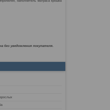
ипропилен, наполнитель матраса крошка
на без уведомления покупателя.
взрослых
ба