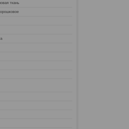
овая ткань
порошковое
та