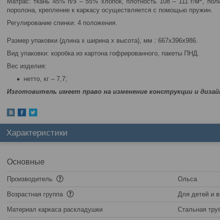
Матрас:
ткань 45% п/э – 55% хлопок, плотность 108 – 111 г/м
, пол
поролона, крепление к каркасу осуществляется с помощью пружин.
Регулирование спинки: 4 положения.
Размер упаковки (длина х ширина х высота), мм :
667х396х986.
Вид упаковки:
коробка из картона гофрированного, пакеты ПНД.
Вес изделия:
нетто, кг – 7,7;
Изготовитель имеет право на изменение конструкции и дизай
Характеристики
Основные
Производитель
Ольса
Возрастная группа
Для детей и 
Материал каркаса раскладушки
Стальная тру