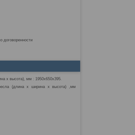
по договоренности
а х высота), мм : 1950х650х395.
есла (длина х ширина х высота)
,мм