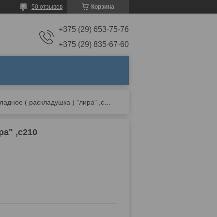
50 отзывов
Корзина
+375 (29) 653-75-76
+375 (29) 835-67-60
Кресло кровать раскладное ( раскладушка ) "лира" ,с210
ра" ,с210