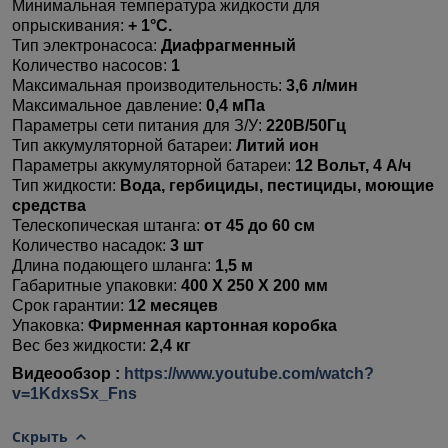
Минимальная температура жидкости для
опрыскивания:
+ 1°C.
Тип электронасоса:
Диафрагменный
Количество насосов:
1
Максимальная производительность:
3,6 л/мин
Максимальное давление:
0,4 мПа
Параметры сети питания для З/У:
220В/50Гц
Тип аккумуляторной батареи:
Литий ион
Параметры аккумуляторной батареи:
12 Вольт, 4 А/ч
Тип жидкости:
Вода, гербициды, пестициды, моющие
средства
Телескопическая штанга:
от 45 до 60 см
Количество насадок:
3
шт
Длина подающего шланга:
1,5 м
Габаритные упаковки:
400 X 250 X 200
мм
Срок гарантии:
12 месяцев
Упаковка:
Фирменная картонная коробка
Вес без жидкости:
2,4 кг
Видеообзор :
https://www.youtube.com/watch?
v=1KdxsSx_Fns
Скрыть