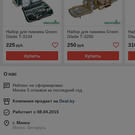
Набор для пикника Green
Набор для пикника Green
Наб
Glade T-3134
Glade T-3200
Gla
225
250
31
руб.
руб.
Купить
Купить
О нас
Рейтинг не сформирован
Менее 5 отзывов за последний год
Компания продает на
Deal.by
Работает с 08.04.2015
г. Минск
Минск, Беларусь