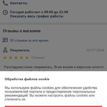
Контакты
Сегодня работает с 09:00 до 21:00
Показать весь график работы
Отзывы о магазине
50 отзывов за всё время
Покупатель
03.07.2026
Отлично
Раскладушка очень понравилась. Всем внукам и взрослым хочется 
на ней отдохнуть. Спасибо большое.
Обработка файлов cookie
Сделка подтверждена через корзину
Мы используем файлы cookies для обеспечения удобства
пользователей портала и предоставления персональных
рекомендаций.
Вы можете настроить файлы cookies или
Ольга
12.06.2026
отключить их.
Отлично