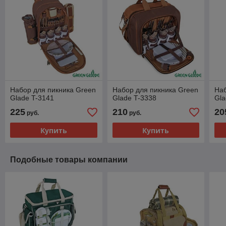
Набор для пикника Green
Набор для пикника Green
Наб
Glade T-3141
Glade T-3338
Gla
225
210
20
руб.
руб.
Купить
Купить
Подобные товары компании