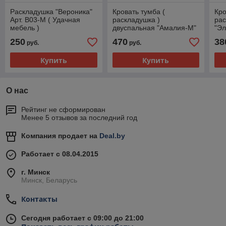
Раскладушка "Вероника"
Кровать тумба (
Кро
Арт. В03-М ( Удачная
раскладушка )
рас
мебель )
двуспальная "Амалия-М"
"Эл
с изголовьем, цвет венге /
изг
250
470
38
руб.
руб.
Арт.В30-М ( Удачная
Арт
мебель
меб
Купить
Купить
О нас
Рейтинг не сформирован
Менее 5 отзывов за последний год
Компания продает на
Deal.by
Работает с 08.04.2015
г. Минск
Минск, Беларусь
Контакты
Сегодня работает с 09:00 до 21:00