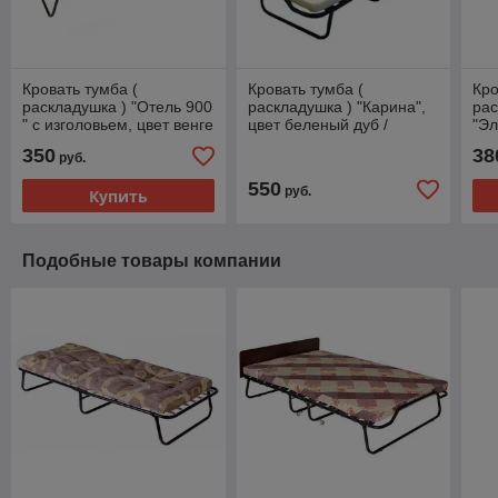
Кровать тумба (
Кровать тумба (
Кро
раскладушка ) "Отель 900
раскладушка ) "Карина",
рас
" с изголовьем, цвет венге
цвет беленый дуб /
"Эл
, В24-М ( Удачная мебель
Арт.В17-М ( Удачная
изг
350
38
руб.
)
мебель )
Арт
меб
550
руб.
Купить
Подобные товары компании