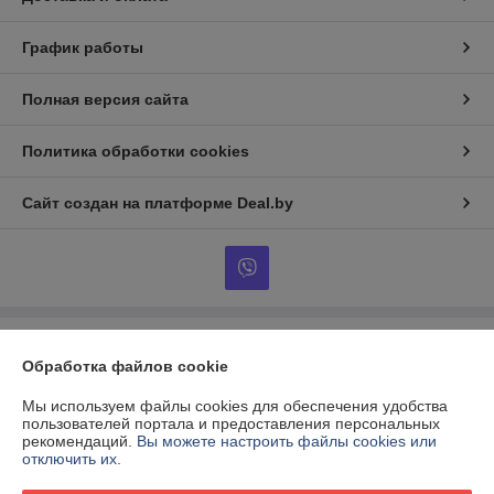
График работы
Полная версия сайта
Политика обработки cookies
Сайт создан на платформе Deal.by
Информация для покупателя
Обработка файлов cookie
Индивидуальный предприниматель:
Индивидуальный
предприниматель Виршич Андрей Леонович
Мы используем файлы cookies для обеспечения удобства
Республика Беларусь, г. Минск, ул. Лынькова, д.7, кв.160
пользователей портала и предоставления персональных
рекомендаций.
Вы можете настроить файлы cookies или
Регистрационный номер ЕГР: 190109937
отключить их.
УНП: 190109937