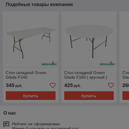
Подобные товары компании
Стол складной Green
Стол складной Green
Сто
Glade F240
Glade F160 ( круглый )
Gla
345
425
26
руб.
руб.
Купить
Купить
О нас
Рейтинг не сформирован
Менее 5 отзывов за последний год