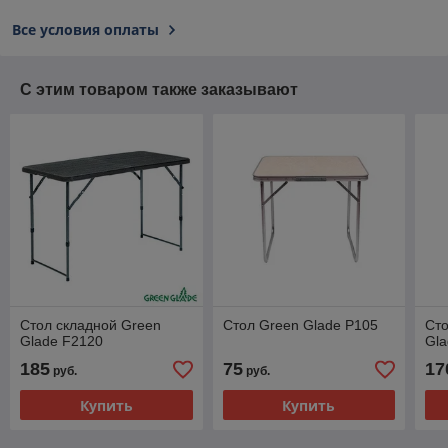
Все условия оплаты
С этим товаром также заказывают
Стол складной Green
Стол Green Glade P105
Сто
Glade F2120
Gla
185
75
17
руб.
руб.
Купить
Купить