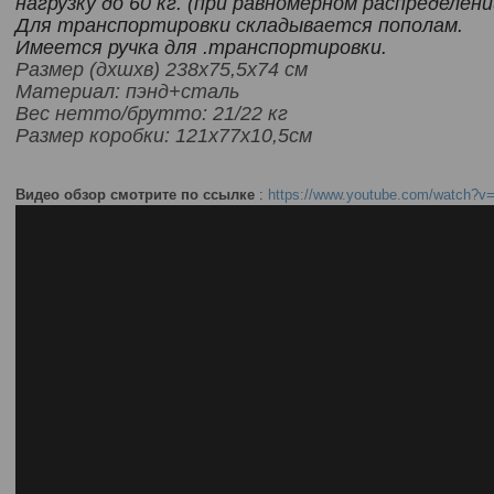
нагрузку до 60 кг. (при равномерном распределен
Для транспортировки складывается пополам.
Имеется ручка для .транспортировки.
Размер (дхшхв) 238х75,5х74 см
Материал: пэнд+сталь
Вес нетто/брутто: 21/22 кг
Размер коробки: 121х77х10,5см
Видео обзор смотрите по ссылке
:
https://www.youtube.com/watch