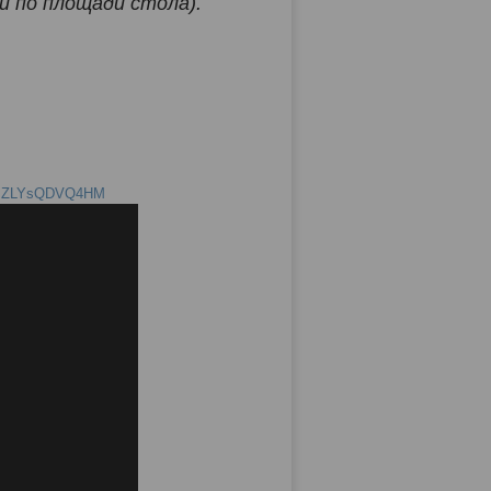
ии по площади стола).
?v=ZLYsQDVQ4HM