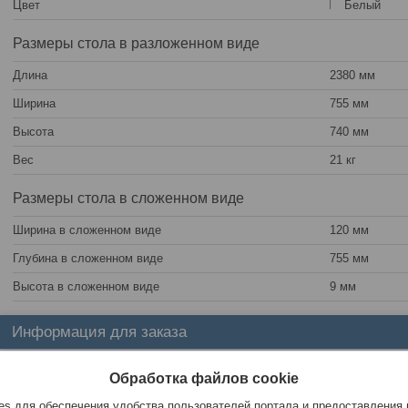
Цвет
Белый
Размеры стола в разложенном виде
Длина
2380 мм
Ширина
755 мм
Высота
740 мм
Вес
21 кг
Размеры стола в сложенном виде
Ширина в сложенном виде
120 мм
Глубина в сложенном виде
755 мм
Высота в сложенном виде
9 мм
Информация для заказа
Цена:
345
руб.
Обработка файлов cookie
s для обеспечения удобства пользователей портала и предоставления