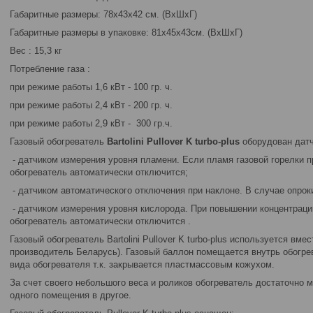
Габаритные размеры: 78x43x42 см. (ВxШxГ)
Габаритные размеры в упаковке: 81х45х43см. (ВxШxГ)
Вес : 15,3 кг
Потребление газа :
при режиме работы 1,6 кВт - 100 гр. ч.
при режиме работы 2,4 кВт - 200 гр. ч.
при режиме работы 2,9 кВт - 300 гр.ч.
Газовый обогреватель
Bartolini Pullover K turbo-plus
оборудован датч
- датчиком измерения уровня пламени. Если пламя газовой горелки 
обогреватель автоматически отключится;
- датчиком автоматического отключения при наклоне. В случае опро
- датчиком измерения уровня кислорода. При повышении концентрации
обогреватель автоматически отключится .
Газовый обогреватель Bartolini Pullover K turbo-plus используется вме
производитель Беларусь). Газовый баллон помещается внутрь обогре
вида обогревателя т.к. закрывается пластмассовым кожухом.
За счет своего небольшого веса и роликов обогреватель достаточно м
одного помещения в другое.