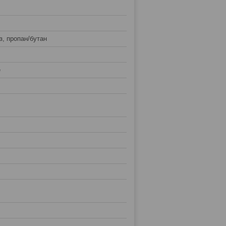
з, пропан/бутан
е