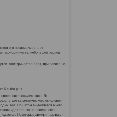
ется его независимость от
кая экономичность: небольшой расход
ергии- электричество и газ, при работе не
r K turbo-plus .
поверхности катализатора. Это
результате каталитического окисления
ердых тел. При этом выделяется много
еакция идет только на поверхности
аблюдается. Некоторые химики называют