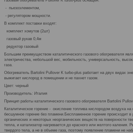
Газовый обогреватель Pullover K turbo-plus оснащен:
- пьезоэлементом,
- регулятором мощности.
В комплект поставки входят:
комплект хомутов (2шт)
газовый рукав 0,4м
редуктор газовый
Большим преимуществом каталитического газового обогревателя явля
электричества, небольшой вес, мобильность, универсальность, высо
газа.
Обогреватель Bartolini Pullover K turbo-plus работает на двух видах эн
выжигает кислород в помещении и не пахнет газом.
Цвет: черный
Производитель: Италия
Принцип работы каталитического газового обогревателя Bartolini Pullove
Каталитическое горение - окисление топлива кислородом воздуха на 
бесшумное горение без пламени.Беспламенное горение происходит в 
органических и некоторых неорганических веществ на поверхности тв
тепла, и катализатор нагревается до красного или желтого каления. Р
твердого тела, а не в объеме газа, поэтому появление пламени не н