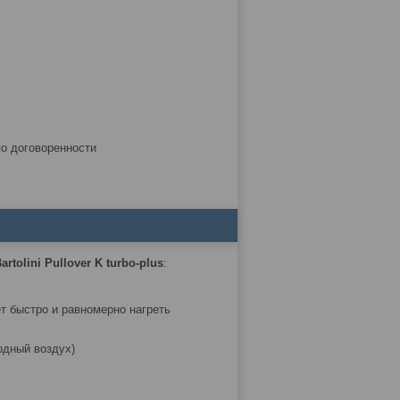
по договоренности
artolini Pullover K turbo-plus
:
ет быстро и равномерно нагреть
одный воздух)