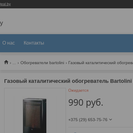
eal.by
y
О нас
Контакты
...
Обогреватели bartolini
Газовый каталитический обогревате
Газовый каталитический обогреватель Bartolini 
Ожидается
990
руб.
+375 (29) 653-75-76