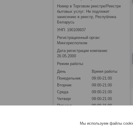
Номер в Торговом реестре/Реестре
бытовых услуг: Не подлежит
занесению в реестр, Республика
Беларусь
УНП: 190109937
Регистрационный орган:
Мингорисполком
Дата регистрации компании:
26.05.2000
Режим работы:
День
Время работы
Понедельник
09:00-21:00
Вторник
09:00-21:00
Среда
09:00-21:00
Четверг
09:00-21:00
Пятница
09:00-21:00
Суббота
09:00-21:00
Воскресенье
09:00-21:00
Мы используем файлы cookie