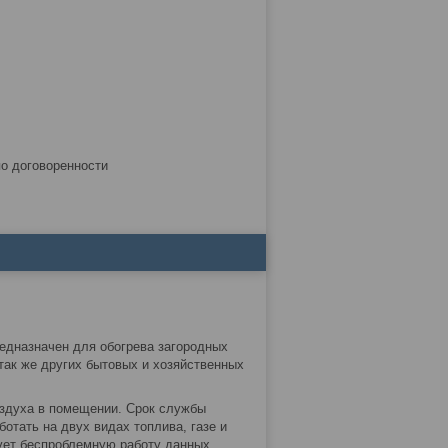
по договоренности
едназначен для обогрева загородных
 так же других бытовых и хозяйственных
оздуха в помещении. Срок службы
ботать на двух видах топлива, газе и
ует беспроблемную работу данных