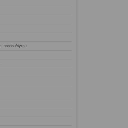
з, пропан/бутан
е