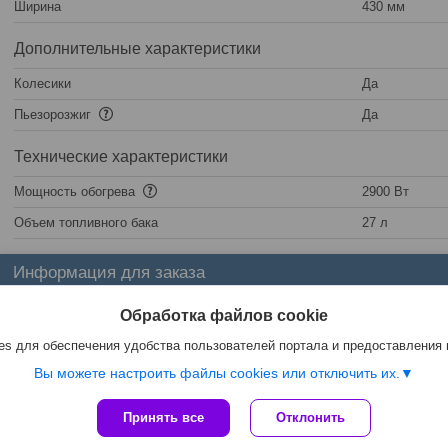
Ширина
430 мм
Дополнительные характеристики
Колесики
Да
Пьезорозжиг
Да
Технические характеристики
Мощность обогрева
2900 Вт
Объем топливного бака
27 л
Информация для заказа
Цена:
1 010
руб.
Обработка файлов cookie
s для обеспечения удобства пользователей портала и предоставления
Вы можете настроить файлы cookies или отключить их.
Принять все
Отклонить
Сайт создан на платформе Deal.by
Политика обработки файлов cookies