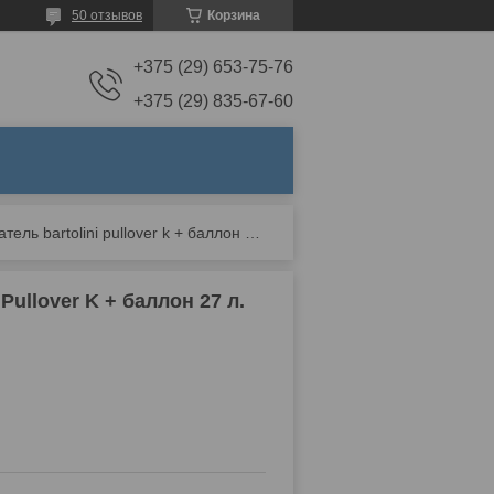
50 отзывов
Корзина
+375 (29) 653-75-76
+375 (29) 835-67-60
Газовый каталитический обогреватель bartolini pullover k + баллон 27 л.
Pullover K + баллон 27 л.