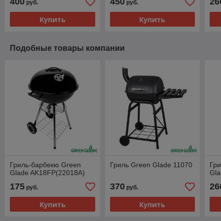
400
450
26
руб.
руб.
Купить
Купить
Подобные товары компании
Гриль-барбекю Green
Гриль Green Glade 11070
Гри
Glade AK18FP(22018A)
Gla
175
370
26
руб.
руб.
Купить
Купить