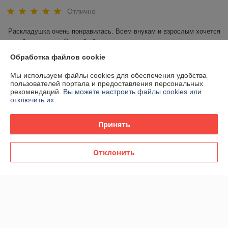
Отлично
Раскладушка очень понравилась. Всем внукам и взрослым хочется 
на ней отдохнуть. Спасибо большое.
Обработка файлов cookie
Сделка подтверждена через корзину
Мы используем файлы cookies для обеспечения удобства
пользователей портала и предоставления персональных
рекомендаций.
Вы можете настроить файлы cookies или
Ольга
12.06.2026
отключить их.
Отлично
Принять
Очень оперативно, быстрая доставка, качественный товар и 
разъяснения по использованию. спасибо за классный сервис.
Отклонить
Сделка подтверждена через корзину
Показать все отзывы
О нас