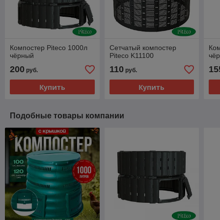
Компостер Piteco 1000л
Сетчатый компостер
Ком
чёрный
Piteco K11100
чё
200
110
15
руб.
руб.
Купить
Купить
Подобные товары компании