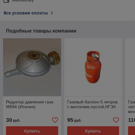
Все условия оплаты
Подобные товары компании
Редуктор давления газа
Газовый баллон 5 литров
Газ
М694 (Италия)
с вентилем,пустой,НГЗА
лит
вен
30
95
11
руб.
руб.
Купить
Купить