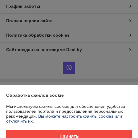
График работы
Полная версия сайта
Политика обработки cookies
Сайт создан на платформе Deal.by
Информация для покупателя
Обработка файлов cookie
Индивидуальный предприниматель:
Индивидуальный
предприниматель Виршич Андрей Леонович
Мы используем файлы cookies для обеспечения удобства
Республика Беларусь, г. Минск, ул. Лынькова, д.7, кв.160
пользователей портала и предоставления персональных
рекомендаций.
Вы можете настроить файлы cookies или
Регистрационный номер ЕГР: 190109937
отключить их.
УНП: 190109937
Принять