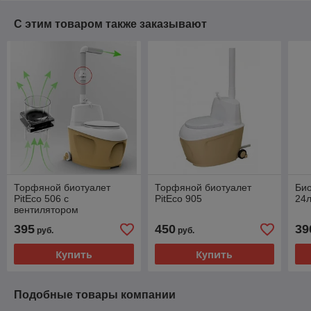
С этим товаром также заказывают
Торфяной биотуалет
Торфяной биотуалет
Би
PitEco 506 с
PitEco 905
24л
вентилятором
395
450
39
руб.
руб.
Купить
Купить
Подобные товары компании