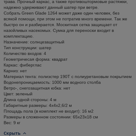
трава. Прочный каркас, а также противоштормовые растяжки,
надежно удерживают данный шатер при ветре.
Собрать Green Glade 1264 может даже один человек, без
всякой помощи, при этом не потратив много времени. Так же
быстро он и разбирается. Москитная сетка защищает от
назойливых насекомых. Сумка для переноски входит в
комплектацию.
Назначение: солнцезащитный
Тип конструкции: шатер
Количество входов: 4
Геометричесая форма: квадрат
Каркас: фиберглас
Карниз: нет
Материал тента: полиэстер 190Т с полиуретановым покрытием
Водонепроницаемость: 1000 мм водного столба
Ветро-, снегозащитная юбка: нет
Цвет: зеленый
Длина одной стороны: 4 м
Габаритные размеры: 4х4х2,6/2 м
Площадь пола (в комплект не входит): 16 м2
Размеры в сложенном состоянии: 65х23х18 см
Вес: 9 кг
Скрыть