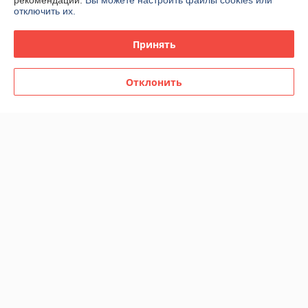
рекомендаций.
Вы можете настроить файлы cookies или
отключить их.
Доставка и оплата
Принять
График работы
Полная версия сайта
Отклонить
Политика обработки cookies
Сайт создан на платформе Deal.by
Информация для покупателя
Индивидуальный предприниматель:
Индивидуальный
предприниматель Виршич Андрей Леонович
Республика Беларусь, г. Минск, ул. Лынькова, д.7, кв.160
Регистрационный номер ЕГР: 190109937