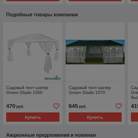
Подобные товары компании
Садовый тент-шатер
Садовый тент-шатер
Са
Green Glade 1050
Green Glade 1070
Gre
бы
470
645
41
руб.
руб.
Купить
Купить
Акционные предложения и новинки